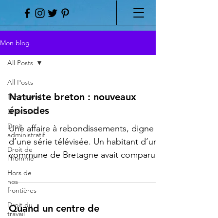
Analyse de certaines
Mon blog
questions juridiques
All Posts
liées au naturisme
All Posts
Naturiste breton : nouveaux
Droit pénal
DROIT ET NATURISME
épisodes
Droit civil
Droit
Une affaire à rebondissements, digne
administratif
d’une série télévisée. Un habitant d’une
Droit de
commune de Bretagne avait comparu
l'homme
devant une chambre correctionnelle du
Hors de
tribunal judiciaire de Rennes pour
nos
frontières
exhibitions sexuelles, pour des faits
Droit du
s’étalant entre le 16 mars et le 20 juin
Quand un centre de
travail