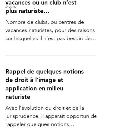
2024, faits commis en récidive. Il a en
vacances ou un club n’est
Divers
effet fait l’objet de plusieurs
plus naturiste…
condamnations pour des faits de même
Nombre de clubs, ou centres de
type. Militant de la nudité, il la pratique
vacances naturistes, pour des raisons
dans son jardin totalement ou
sur lesquelles il n’est pas besoin de
partiellement dévêtu, Il s’agit d
s’attarder, décident d’abandonner le
naturisme. Le problème est alors celui-
ci : quid des investissements réalisés
par des particuliers pour y passer les
Rappel de quelques notions
week-ends et/ou les vacances scolaires,
de droit à l’image et
voir leur retraite ? Il s’agit d’un enjeu
application en milieu
pouvant être important tant en
naturiste
investissement financier « qu’affectif ».
Avec l'évolution du droit et de la
Or si factuelle que cette situation
jurisprudence, il apparaît opportun de
puisse être, elle renvoie à
rappeler quelques notions
fondamentales en matière de droit à...