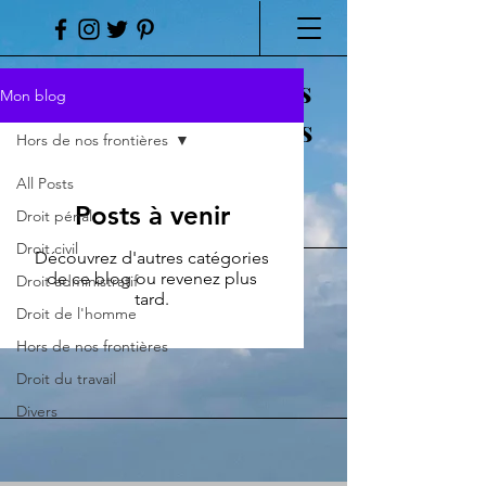
Analyse de certaines
Mon blog
questions juridiques
Hors de nos frontières
liées au naturisme
All Posts
Posts à venir
Droit pénal
DROIT ET NATURISME
Droit civil
Découvrez d'autres catégories
de ce blog ou revenez plus
Droit administratif
tard.
Droit de l'homme
Hors de nos frontières
Droit du travail
Divers